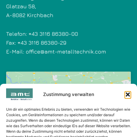
Glatzau 58,
A-8082 Kirchbach
Telefon:
+43 3116 86380-00
Fax: +43 3116 86380-29
E-Mail:
office@amt-metalltechnik.com
Zustimmung verwalten
Klicke auf "Ich stimme zu", um Google
maps zu aktivieren
Um dir ein optimales Erlebnis zu bieten, verwenden wir Technologien wie
Cookies, um Geräteinformationen zu speichern und/oder darauf
Cookie-Richtlinie
zuzugreifen. Wenn du diesen Technologien zustimmst, können wir Daten
wie das Surfverhalten oder eindeutige IDs auf dieser Website verarbeiten.
Ich stimme zu
Wenn du deine Zustimmung nicht erteilst oder zurückziehst, können
bestimmte Merkmale und Funktionen beeinträchtigt werden.